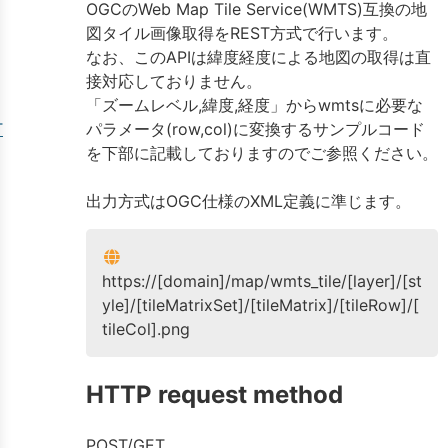
OGCのWeb Map Tile Service(WMTS)互換の地
図タイル画像取得をREST方式で行います。
なお、このAPIは緯度経度による地図の取得は直
接対応しておりません。
「ズームレベル,緯度,経度」からwmtsに必要な
T
パラメータ(row,col)に変換するサンプルコード
を下部に記載しておりますのでご参照ください。
出力方式はOGC仕様のXML定義に準じます。
https://[domain]/map/wmts_tile/[layer]/[st
yle]/[tileMatrixSet]/[tileMatrix]/[tileRow]/[
tileCol].png
HTTP request method
POST/GET