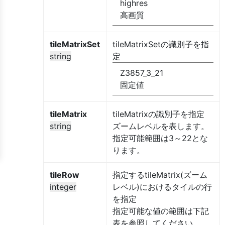
highres
高画質
tileMatrixSet
tileMatrixSetの識別子を指
string
定
Z3857_3_21
固定値
tileMatrix
tileMatrixの識別子を指定
string
ズームレベルを表します。
指定可能範囲は3～22とな
ります。
tileRow
指定するtileMatrix(ズーム
integer
レベル)におけるタイルの行
を指定
指定可能な値の範囲は下記
表を参照してください。