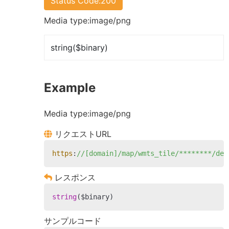
Status Code:200
Media type:image/png
string($binary)
Example
Media type:image/png
リクエストURL
https
:
//[domain]/map/wmts_tile/********/def
レスポンス
string
($binary)
サンプルコード