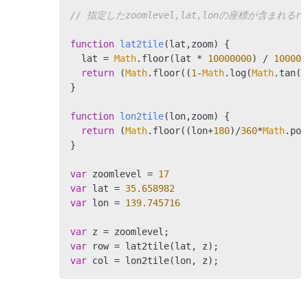
// 指定したzoomlevel,lat,lonの座標が含まれるro
function
lat2tile
(
lat,zoom
) 
{

  lat = 
Math
.floor(lat * 
10000000
) / 
100000
return
 (
Math
.floor((
1
-
Math
.log(
Math
.tan(l
}

function
lon2tile
(
lon,zoom
) 
{

return
 (
Math
.floor((lon+
180
)/
360
*
Math
.pow
}

var
 zoomlevel = 
17
var
 lat = 
35.658982
var
 lon = 
139.745716
var
var
var
 col = lon2tile(lon, z);