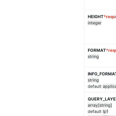
HEIGHT
*requ
integer
FORMAT
*req
string
INFO_FORMA
string
default
applic
QUERY_LAYE
array[string]
default
lp1