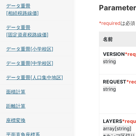
データ重畳
Paramete
[相続税路線価]
*required
は必須
データ重畳
[固定資産税路線価]
名前
データ重畳[小学校区]
VERSION
*req
string
データ重畳[中学校区]
データ重畳[人口集中地区]
REQUEST
*re
string
面積計算
距離計算
座標変換
LAYERS
*requ
array[string]
平面直角座標系
※カンマ区切り