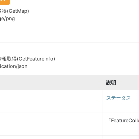
(GetMap)
ge/png
)
得(GetFeatureInfo)
ication/json
説明
ステータス
「FeatureCol