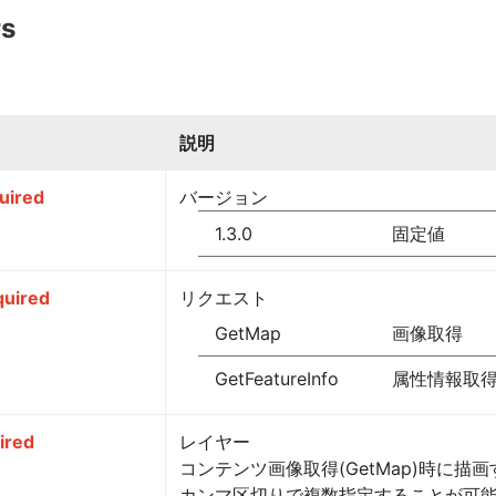
rs
説明
uired
バージョン
1.3.0
固定値
quired
リクエスト
GetMap
画像取得
GetFeatureInfo
属性情報取
ired
レイヤー
コンテンツ画像取得(GetMap)時に
カンマ区切りで複数指定することが可