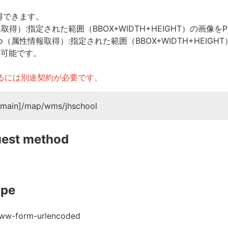
得できます。
像取得）:指定された範囲（BBOX+WIDTH+HEIGHT）の画像
reInfo（属性情報取得）:指定された範囲（BBOX+WIDTH+HE
得可能です。
するには別途契約が必要です。
omain]/map/wms/jhschool
est method
ype
www-form-urlencoded