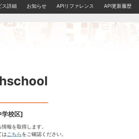
ビス詳細
お知らせ
APIリファレンス
API更新履歴
hschool
中学校区]
る情報を取得します。
ては
こちら
をご確認ください。