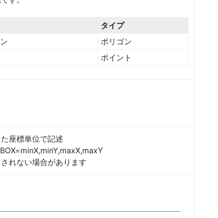
タイプ
ン
ポリゴン
ポイント
した座標単位で記述
inX,minY,maxX,maxY
スされない場合があります