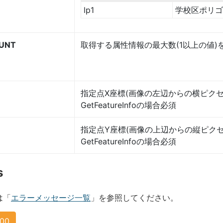
lp1
学校区ポリゴ
UNT
取得する属性情報の最大数(1以上の値)
指定点X座標(画像の左辺からの横ピクセ
GetFeatureInfoの場合必須
指定点Y座標(画像の上辺からの縦ピクセ
GetFeatureInfoの場合必須
s
は「
エラーメッセージ一覧
」を参照してください。
200