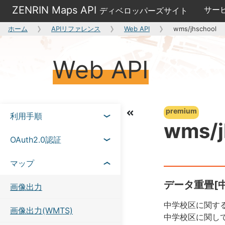
ZENRIN Maps API
サー
ディベロッパーズサイト
ホーム
APIリファレンス
Web API
wms/jhschool
Web API
premium
利用手順
wms/j
OAuth2.0認証
マップ
データ重畳[
画像出力
中学校区に関す
画像出力(WMTS)
中学校区に関し