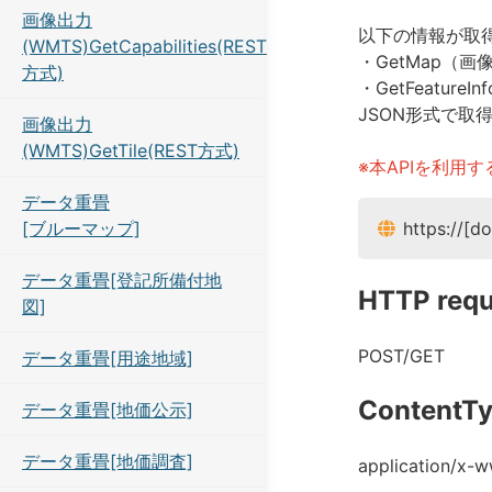
画像出力
以下の情報が取
(WMTS)GetCapabilities(REST
・GetMap（画
方式)
・GetFeatu
JSON形式で取
画像出力
(WMTS)GetTile(REST方式)
※本APIを利用
データ重畳
https://[d
[ブルーマップ]
データ重畳[登記所備付地
HTTP requ
図]
POST/GET
データ重畳[用途地域]
ContentT
データ重畳[地価公示]
データ重畳[地価調査]
application/x-