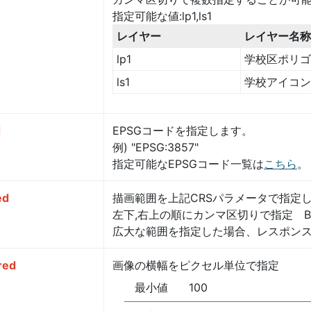
指定可能な値:lp1,ls1
レイヤー
レイヤー名称
lp1
学校区ポリゴ
ls1
学校アイコン
d
EPSGコードを指定します。
例) "EPSG:3857"
指定可能なEPSGコード一覧は
こちら
。
ed
描画範囲を上記CRSパラメータで指定
左下,右上の順にカンマ区切りで指定 BBOX=m
広大な範囲を指定した場合、レスポン
red
画像の横幅をピクセル単位で指定
最小値
100