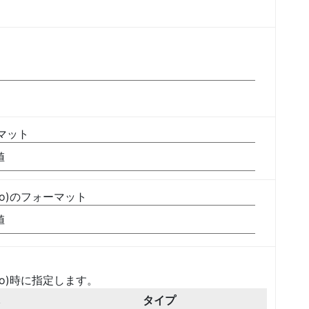
ーマット
値
nfo)のフォーマット
値
nfo)時に指定します。
タイプ