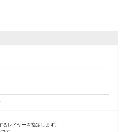
得
描画するレイヤーを指定します。
能です。