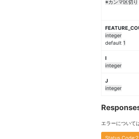
※カンマ区切り
FEATURE_CO
integer
default
1
I
integer
J
integer
Response
エラーについて
Status Code: