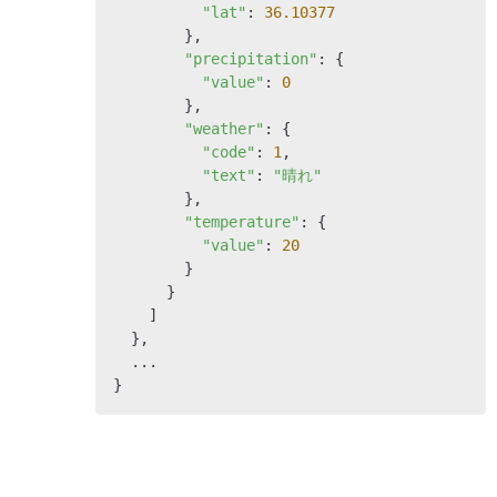
"lat"
: 
36.10377
        },

"precipitation"
: {

"value"
: 
0
        },

"weather"
: {

"code"
: 
1
,

"text"
: 
"晴れ"
        },

"temperature"
: {

"value"
: 
20
        }

      }

    ]

  },

  ...

}