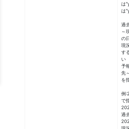
は"
は"
過去
～
の
現
す
い
予
先
を
例:
で
2
過
20
現