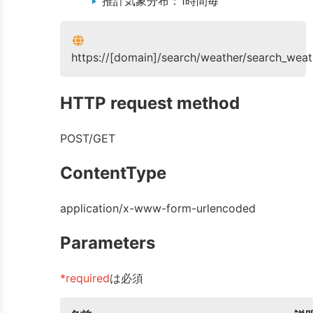
推計気象分布：1時間毎
https://[domain]/search/weather/search_weat
HTTP request method
POST/GET
ContentType
application/x-www-form-urlencoded
Parameters
*required
は必須