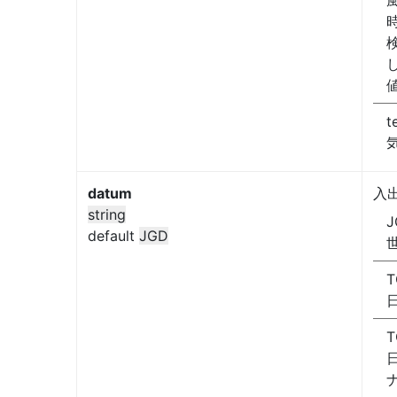
t
datum
入
string
J
default
JGD
T
T