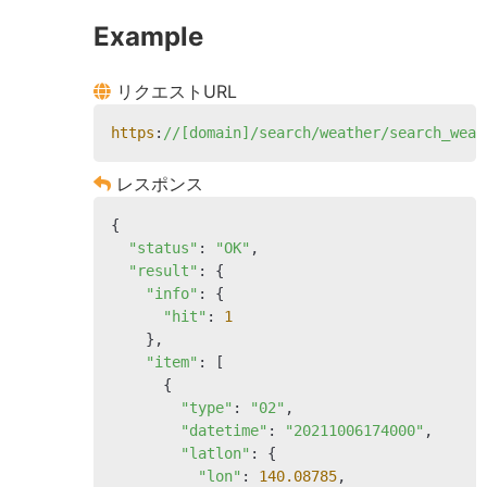
Example
リクエストURL
https
:
//[domain]/search/weather/search_weat
レスポンス
{

"status"
: 
"OK"
,

"result"
: {

"info"
: {

"hit"
: 
1
    },

"item"
: [

      {

"type"
: 
"02"
,

"datetime"
: 
"20211006174000"
,

"latlon"
: {

"lon"
: 
140.08785
,
