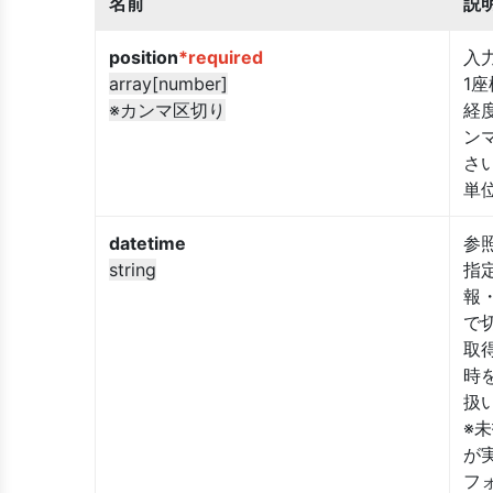
名前
説
position
*required
入
array[number]
1
※カンマ区切り
経
ン
さ
単
datetime
参
string
指
報
で
取
時
扱
※
が
フ