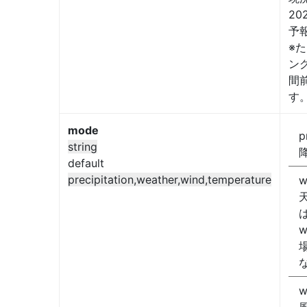
2
予
※
ン
間
す
mode
p
string
default
precipitation,weather,wind,temperature
w
w