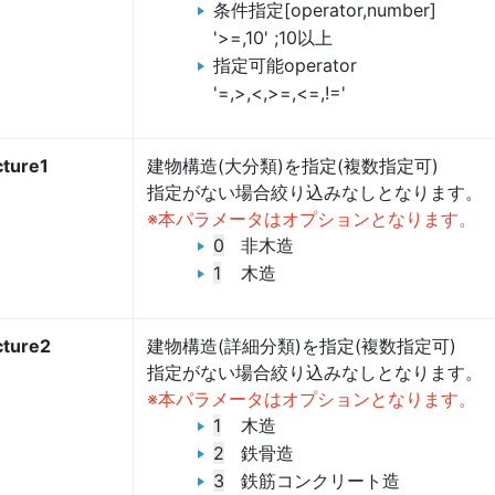
条件指定[operator,number]
'>=,10' ;10以上
指定可能operator
'=,>,<,>=,<=,!='
cture1
建物構造(大分類)を指定(複数指定可)
指定がない場合絞り込みなしとなります。
※本パラメータはオプションとなります。
0
非木造
1
木造
cture2
建物構造(詳細分類)を指定(複数指定可)
指定がない場合絞り込みなしとなります。
※本パラメータはオプションとなります。
1
木造
2
鉄骨造
3
鉄筋コンクリート造