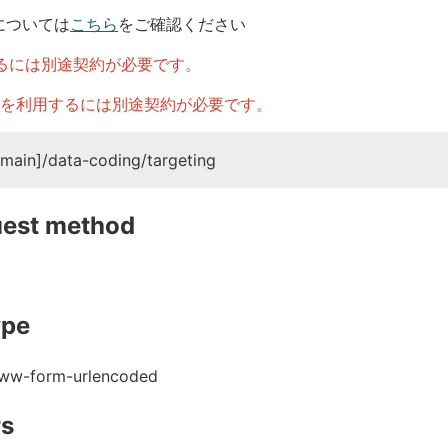
については
こちら
をご確認ください
するには別途契約が必要です。
タを利用するには別途契約が必要です。
omain]/data-coding/targeting
est method
ype
www-form-urlencoded
rs