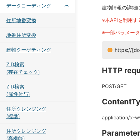
データコーディング
建物情報の詳細
※本APIを利用
住所地番変換
※一部パラメー
地番住所変換
建物ターゲティング
https://[d
ZID検索
HTTP requ
(存在チェック)
POST/GET
ZID検索
(属性付与)
ContentT
住所クレンジング
(標準)
application/x-
住所クレンジング
Paramete
(高機能)