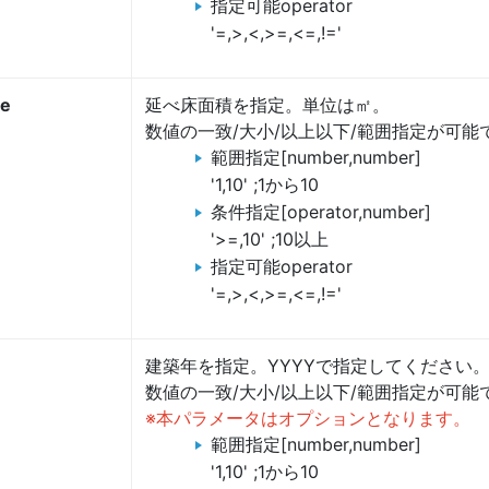
指定可能operator
'=,>,<,>=,<=,!='
ze
延べ床面積を指定。単位は㎡。
数値の一致/大小/以上以下/範囲指定が可能
範囲指定[number,number]
'1,10' ;1から10
条件指定[operator,number]
'>=,10' ;10以上
指定可能operator
'=,>,<,>=,<=,!='
建築年を指定。YYYYで指定してください
数値の一致/大小/以上以下/範囲指定が可能
※本パラメータはオプションとなります。
範囲指定[number,number]
'1,10' ;1から10