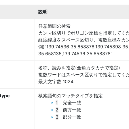
説明
任意範囲の検索
カンマ区切りでポリゴン座標を指定してく
経度緯度をスペース区切り、複数座標をカ
例)"139.74536 35.658878,139.745898 35
35.658135,139.74536 35.658878"
名称、読みを指定(全角カタカナで指定)
複数ワードはスペース区切りで指定してくだ
最大文字数 1024
type
検索語句のマッチタイプを指定
1
完全一致
2
前方一致
3
部分一致