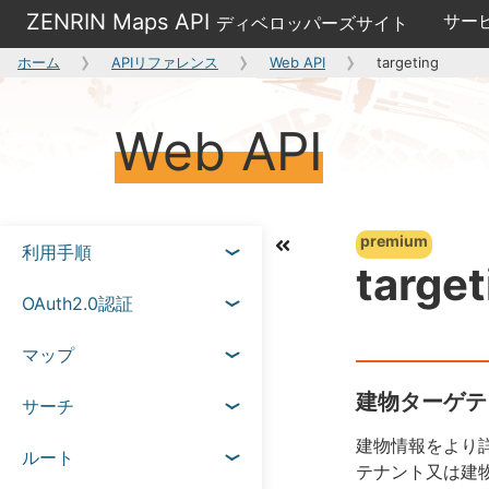
ZENRIN Maps API
サー
ディベロッパーズサイト
ホーム
APIリファレンス
Web API
targeting
Web API
premium
利用手順
target
OAuth2.0認証
マップ
建物ターゲテ
サーチ
建物情報をより
ルート
テナント又は建