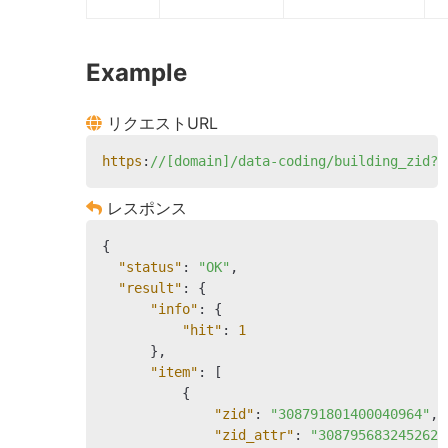
Example
リクエストURL
https
:
//[domain]/data-coding/building_zid?z
レスポンス
{

"status"
: 
"OK"
,

"result"
: {

"info"
: {

"hit"
: 
1
      },

"item"
: [

          {

"zid"
: 
"308791801400040964"
,

"zid_attr"
: 
"3087956832452625