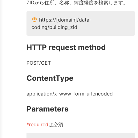
ZIDから住所、名称、緯度経度を検索します。
https://[domain]/data-
coding/building_zid
HTTP request method
POST/GET
ContentType
application/x-www-form-urlencoded
Parameters
*required
は必須