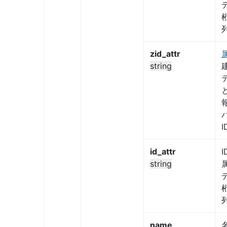
zid_attr
string
id_attr
I
string
name