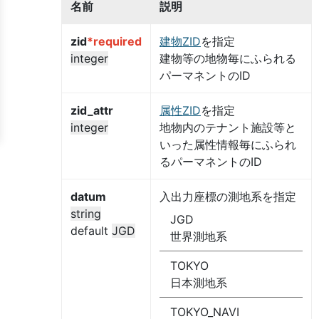
名前
説明
zid
*required
建物ZID
を指定
integer
建物等の地物毎にふられる
パーマネントのID
zid_attr
属性ZID
を指定
integer
地物内のテナント施設等と
いった属性情報毎にふられ
るパーマネントのID
datum
入出力座標の測地系を指定
string
JGD
default
JGD
世界測地系
TOKYO
日本測地系
TOKYO_NAVI