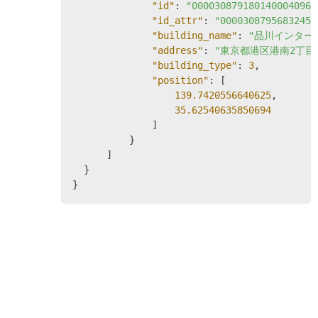
"id"
: 
"0000308791801400040964
"id_attr"
: 
"00003087956832452
"building_name"
: 
"品川インター
"address"
: 
"東京都港区港南2丁目1
"building_type"
: 
3
,

"position"
: [

139.7420556640625
,

35.62540635850694
              ]

          }

      ]

  }

}