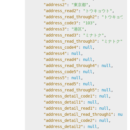
"address2"
: 
"東京都"
,

"address_read2"
: 
"トウキョウト"
,

"address_read_through2"
: 
"トウキョウト
"address_code3"
: 
"103"
,

"address3"
: 
"港区"
,

"address_read3"
: 
"ミナトク"
,

"address_read_through3"
: 
"ミナトク"
,

"address_code4"
: 
null
,

"address4"
: 
null
,

"address_read4"
: 
null
,

"address_read_through4"
: 
null
,

"address_code5"
: 
null
,

"address5"
: 
null
,

"address_read5"
: 
null
,

"address_read_through5"
: 
null
,

"address_detail_code1"
: 
null
,

"address_detail1"
: 
null
,

"address_detail_read1"
: 
null
,

"address_detail_read_through1"
: 
null
,

"address_detail_code2"
: 
null
,

"address_detail2"
: 
null
,
