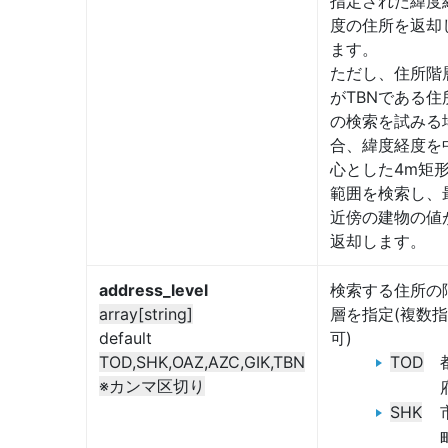
指定された緯度
度の住所を返却
ます。
ただし、住所階
がTBNである住
の検索を試みる
合、緯度経度を
心とした4m矩
範囲を検索し、
近傍の建物の値
返却します。
address_level
検索する住所の
array[string]
層を指定(複数
default
可)
TOD,SHK,OAZ,AZC,GIK,TBN
TOD
※カンマ区切り
SHK