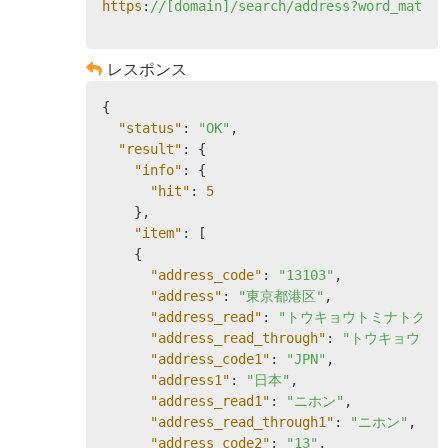
https
:
//[domain]/search/address?word_match_
レスポンス
{

"status"
: 
"OK"
,

"result"
: {

"info"
: {

"hit"
: 
5
    },

"item"
: [

    {

"address_code"
: 
"13103"
,

"address"
: 
"東京都港区"
,

"address_read"
: 
"トウキョウトミナトク"
,

"address_read_through"
: 
"トウキョウトミ
"address_code1"
: 
"JPN"
,

"address1"
: 
"日本"
,

"address_read1"
: 
"ニホン"
,

"address_read_through1"
: 
"ニホン"
,

"address_code2"
: 
"13"
,
