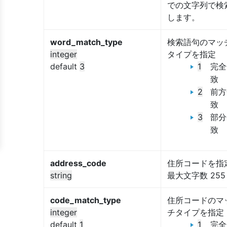
での文字列で検
します。
word_match_type
検索語句のマッ
integer
タイプを指定
default
3
1
完全
致
2
前方
致
3
部分
致
address_code
住所コードを指
string
最大文字数 255
code_match_type
住所コードのマ
integer
チタイプを指定
default
1
1
完全