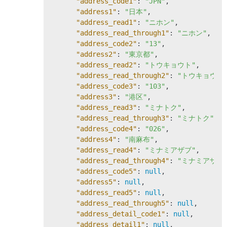
"address_code1"
: 
"JPN"
,

"address1"
: 
"日本"
,

"address_read1"
: 
"ニホン"
,

"address_read_through1"
: 
"ニホン"
,

"address_code2"
: 
"13"
,

"address2"
: 
"東京都"
,

"address_read2"
: 
"トウキョウト"
,

"address_read_through2"
: 
"トウキョウト
"address_code3"
: 
"103"
,

"address3"
: 
"港区"
,

"address_read3"
: 
"ミナトク"
,

"address_read_through3"
: 
"ミナトク"
,

"address_code4"
: 
"026"
,

"address4"
: 
"南麻布"
,

"address_read4"
: 
"ミナミアザブ"
,

"address_read_through4"
: 
"ミナミアザブ
"address_code5"
: 
null
,

"address5"
: 
null
,

"address_read5"
: 
null
,

"address_read_through5"
: 
null
,

"address_detail_code1"
: 
null
,

"address_detail1"
: 
null
,
