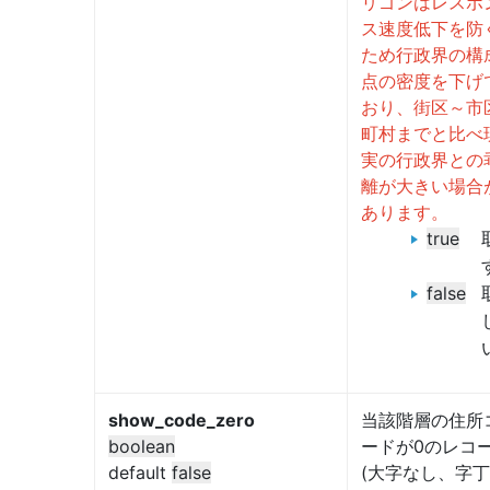
リゴンはレスポ
ス速度低下を防
ため行政界の構
点の密度を下げ
おり、街区～市
町村までと比べ
実の行政界との
離が大きい場合
あります。
true
false
show_code_zero
当該階層の住所
boolean
ードが0のレコ
default
false
(大字なし、字