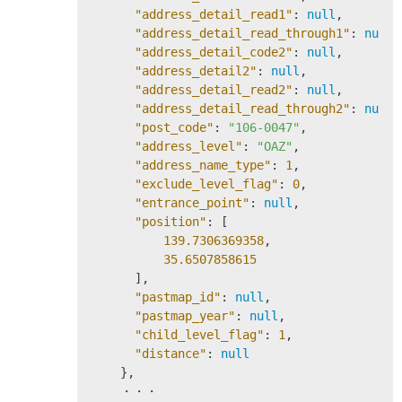
"address_detail_read1"
: 
null
,

"address_detail_read_through1"
: 
null
,

"address_detail_code2"
: 
null
,

"address_detail2"
: 
null
,

"address_detail_read2"
: 
null
,

"address_detail_read_through2"
: 
null
,

"post_code"
: 
"106-0047"
,

"address_level"
: 
"OAZ"
,

"address_name_type"
: 
1
,

"exclude_level_flag"
: 
0
,

"entrance_point"
: 
null
,

"position"
: [

139.7306369358
,

35.6507858615
      ],

"pastmap_id"
: 
null
,

"pastmap_year"
: 
null
,

"child_level_flag"
: 
1
,

"distance"
: 
null
    },

    ・・・
