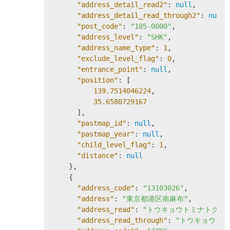
"address_detail_read2"
: 
null
,

"address_detail_read_through2"
: 
null
,

"post_code"
: 
"105-0000"
,

"address_level"
: 
"SHK"
,

"address_name_type"
: 
1
,

"exclude_level_flag"
: 
0
,

"entrance_point"
: 
null
,

"position"
: [

139.7514046224
,

35.6580729167
      ],

"pastmap_id"
: 
null
,

"pastmap_year"
: 
null
,

"child_level_flag"
: 
1
,

"distance"
: 
null
    },

    {

"address_code"
: 
"13103026"
,

"address"
: 
"東京都港区南麻布"
,

"address_read"
: 
"トウキョウトミナトクミ
"address_read_through"
: 
"トウキョウト