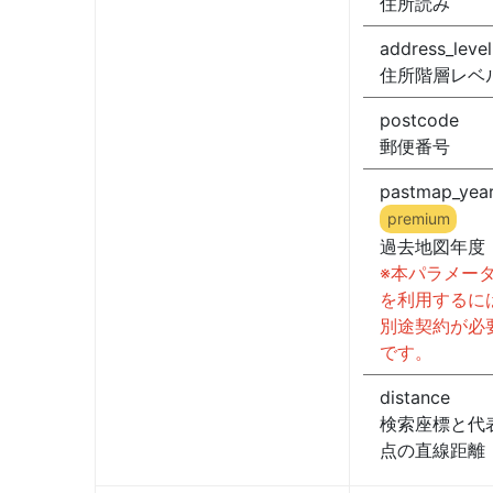
住所読み
address_level
住所階層レベ
postcode
郵便番号
pastmap_yea
premium
過去地図年度
※本パラメー
を利用するに
別途契約が必
です。
distance
検索座標と代
点の直線距離