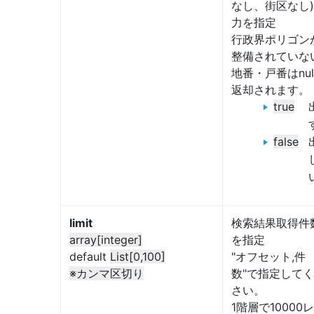
なし、街区なし
力を指定
行政界ポリゴン
整備されていな
地番・戸番はnul
返却されます。
true
false
limit
検索結果取得件
array[integer]
を指定
default
List[0,100]
"オフセット,件
※カンマ区切り
数"で指定して
さい。
1階層で10000