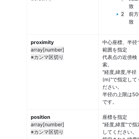
致
2
前方
致
proximity
中心座標、半径
array[number]
範囲を指定
※カンマ区切り
代表点の近傍検
索。
"経度,緯度,半径
(m)"で指定して
ださい。
半径の上限は50
です。
position
座標を指定
array[number]
"経度,緯度"で指
※カンマ区切り
してください。