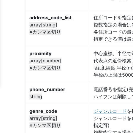
address_code_list
住所コードを指定(
array[string]
複数指定の場合は
※カンマ区切り
各住所コードの最大
指定できる値は最
proximity
中心座標、半径で
array[number]
代表点の近傍検索
※カンマ区切り
"経度,緯度,半径(
半径の上限は500
phone_number
電話番号を指定(完
string
ハイフンは削除し
genre_code
ジャンルコード
を
array[string]
ジャンルコードをレ
※カンマ区切り
指定可)
複数指定する場合