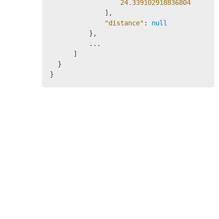
24.339102918836804
              ],

"distance"
: 
null
          },

          ...

      ]

  }

}