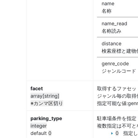
name
名称
name_read
名称読み
distance
検索座標と建物
genre_code
ジャンルコード
facet
取得するファセッ
array[string]
ジャンル毎の取得
※カンマ区切り
指定可能な値:genre
parking_type
駐車場条件を指定
integer
複数指定は不可と
default
0
0
指定し