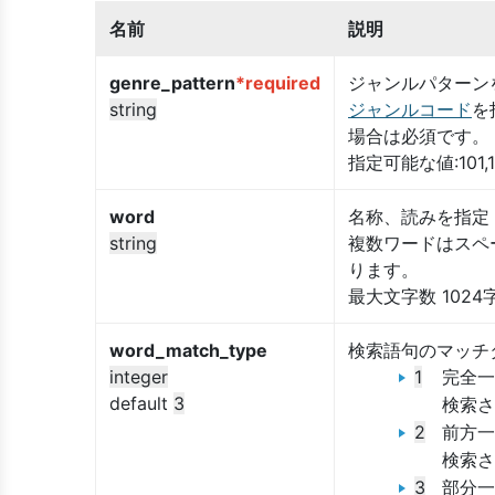
名前
説明
genre_pattern
*required
ジャンルパターン
string
ジャンルコード
を
場合は必須です。
指定可能な値:101,1
word
名称、読みを指定
string
複数ワードはスペ
ります。
最大文字数 1024
word_match_type
検索語句のマッチ
integer
1
完全一
default
3
検索さ
2
前方一
検索さ
3
部分一