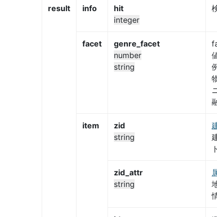
result
info
hit
integer
facet
genre_facet
number
string
例
ニ
融
item
zid
string
zid_attr
string