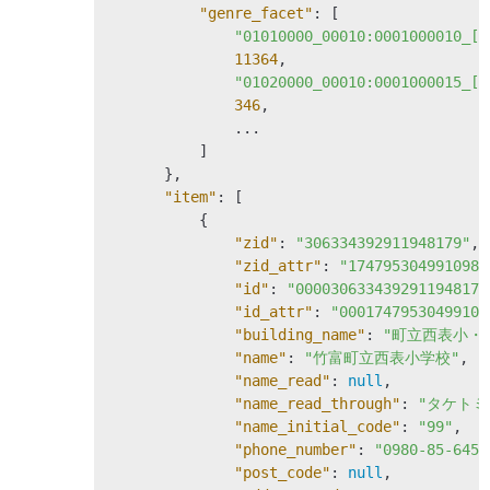
"genre_facet"
: [

"01010000_00010:0001000010
11364
,

"01020000_00010:000100001
346
,

              ...

          ]

      },

"item"
: [

          {

"zid"
: 
"306334392911948179"
,

"zid_attr"
: 
"1747953049910981
"id"
: 
"0000306334392911948179
"id_attr"
: 
"00017479530499109
"building_name"
: 
"町立西表小・
"name"
: 
"竹富町立西表小学校"
,

"name_read"
: 
null
,

"name_read_through"
: 
"タケト
"name_initial_code"
: 
"99"
,

"phone_number"
: 
"0980-85-6454
"post_code"
: 
null
,
