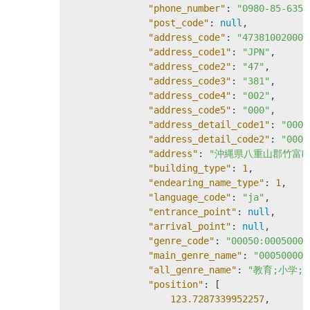
"phone_number"
: 
"0980-85-6354
"post_code"
: 
null
,

"address_code"
: 
"473810020000
"address_code1"
: 
"JPN"
,

"address_code2"
: 
"47"
,

"address_code3"
: 
"381"
,

"address_code4"
: 
"002"
,

"address_code5"
: 
"000"
,

"address_detail_code1"
: 
"0000
"address_detail_code2"
: 
"0002
"address"
: 
"沖縄県八重山郡竹富町字
"building_type"
: 
1
,

"endearing_name_type"
: 
1
,

"language_code"
: 
"ja"
,

"entrance_point"
: 
null
,

"arrival_point"
: 
null
,

"genre_code"
: 
"00050:00050000
"main_genre_name"
: 
"00050000
"all_genre_name"
: 
"教育;小学;"
"position"
: [

123.7287339952257
,
