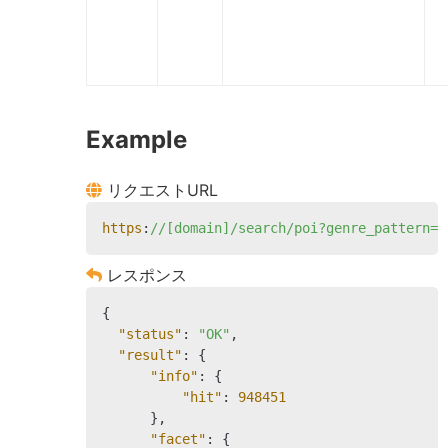
Example
リクエストURL
https
:
//[domain]/search/poi?genre_pattern=1
レスポンス
{

"status"
: 
"OK"
,

"result"
: {

"info"
: {

"hit"
: 
948451
      },

"facet"
: {
