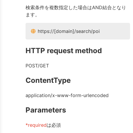
検索条件を複数指定した場合はAND結合となり
ます。
https://[domain]/search/poi
HTTP request method
POST/GET
ContentType
application/x-www-form-urlencoded
Parameters
*required
は必須