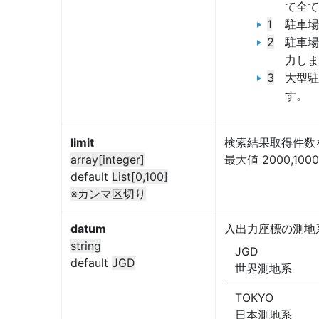
て全て
1
駐車場
2
駐車場
力しま
3
大型駐
す。
limit
検索結果取得件数を
array[integer]
最大値 2000,1000
default
List[0,100]
※カンマ区切り
datum
入出力座標の測地
string
JGD
default
JGD
世界測地系
TOKYO
日本測地系