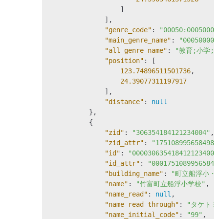
                  ]

              ],

"genre_code"
: 
"00050:00050000
"main_genre_name"
: 
"00050000
"all_genre_name"
: 
"教育;小学;"
"position"
: [

123.74896511501736
,

24.39077311197917
              ],

"distance"
: 
null
          },

          {

"zid"
: 
"306354184121234004"
,

"zid_attr"
: 
"1751089956584982
"id"
: 
"0000306354184121234004
"id_attr"
: 
"00017510899565849
"building_name"
: 
"町立船浮小・
"name"
: 
"竹富町立船浮小学校"
,

"name_read"
: 
null
,

"name_read_through"
: 
"タケト
"name_initial_code"
: 
"99"
,
