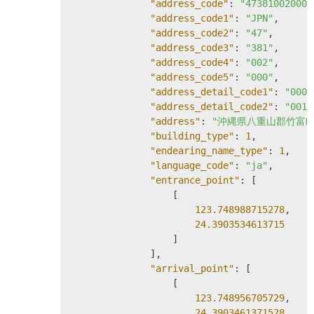
"address_code"
: 
"473810020000
"address_code1"
: 
"JPN"
,

"address_code2"
: 
"47"
,

"address_code3"
: 
"381"
,

"address_code4"
: 
"002"
,

"address_code5"
: 
"000"
,

"address_detail_code1"
: 
"0000
"address_detail_code2"
: 
"0010
"address"
: 
"沖縄県八重山郡竹富町
"building_type"
: 
1
,

"endearing_name_type"
: 
1
,

"language_code"
: 
"ja"
,

"entrance_point"
: [

                  [

123.748988715278
,

24.3903534613715
                  ]

              ],

"arrival_point"
: [

                  [

123.748956705729
,

24.3903461371528