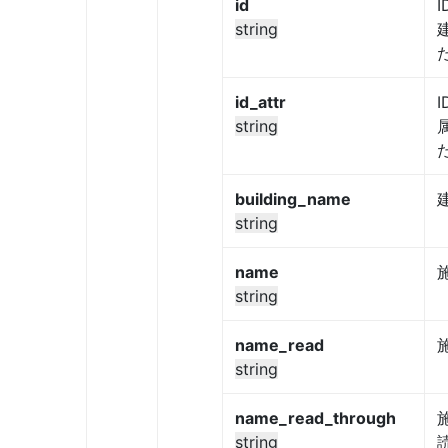
id
I
string
id_attr
I
string
building_name
string
name
string
name_read
string
name_read_through
string