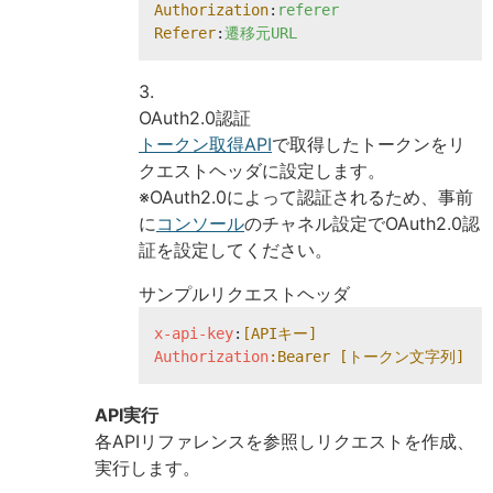
Authorization
:
referer
Referer
:
遷移元URL
OAuth2.0認証
トークン取得API
で取得したトークンをリ
クエストヘッダに設定します。
※OAuth2.0によって認証されるため、事前
に
コンソール
のチャネル設定でOAuth2.0認
証を設定してください。
サンプルリクエストヘッダ
x-api-key
:
[APIキー]
Authorization
:Bearer
[トークン文字列]
API実行
各APIリファレンスを参照しリクエストを作成、
実行します。