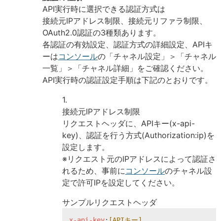
API実行時に選択できる認証方式は
接続元IPアドレス制限、接続元リファラ制限、
OAuth2.0認証の3種類あります。
各認証の有効設定、認証方式の詳細設定、APIキ
ーは
コンソール
の「チャネル設定」＞「チャネル
一覧」＞「チャネル詳細」をご確認ください。
API実行時の認証設定手順は下記のとおりです。
接続元IPアドレス制限
リクエストヘッダに、APIキー(x-api-
key)、認証を行う方式(Authorization:ip)を
設定します。
※リクエスト元のIPアドレスによって認証さ
れるため、事前に
コンソール
のチャネル設
定で許可IPを設定してください。
サンプルリクエストヘッダ
x-api-key
:
[APIキー]