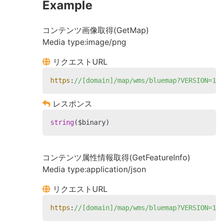
Example
コンテンツ画像取得(GetMap)
Media type:image/png
リクエストURL
https
:
//[domain]/map/wms/bluemap?VERSION=1.
レスポンス
string
($binary)
コンテンツ属性情報取得(GetFeatureInfo)
Media type:application/json
リクエストURL
https
:
//[domain]/map/wms/bluemap?VERSION=1.