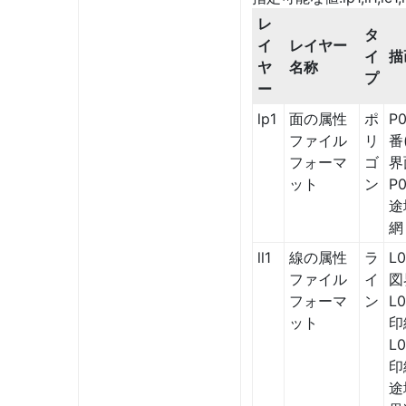
レ
タ
イ
レイヤー
イ
描
ヤ
名称
プ
ー
lp1
面の属性
ポ
P
ファイル
リ
番
フォーマ
ゴ
界
ット
ン
P
途
網
ll1
線の属性
ラ
L0
ファイル
イ
図
フォーマ
ン
L
ット
印
L
印
途