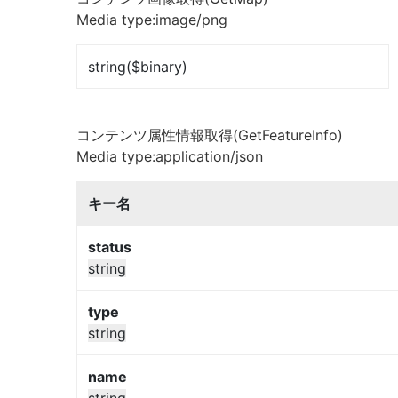
Media type:image/png
string($binary)
コンテンツ属性情報取得(GetFeatureInfo)
Media type:application/json
キー名
status
string
type
string
name
string