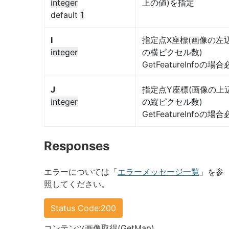
integer
上の値)を指定
default
1
I
指定点X座標(画像の左
integer
の横ピクセル数)
GetFeatureInfoの場
J
指定点Y座標(画像の上
integer
の縦ピクセル数)
GetFeatureInfoの場
Responses
エラーについては「
エラーメッセージ一覧
」を参
照してください。
Status Code:200
コンテンツ画像取得(GetMap)