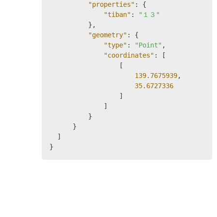
"properties"
: {

"tiban"
: 
"１３"
          },

"geometry"
: {

"type"
: 
"Point"
,

"coordinates"
: [

                  [

139.7675939
,

35.6727336
                  ]

              ]

          }

      }

  ]

}