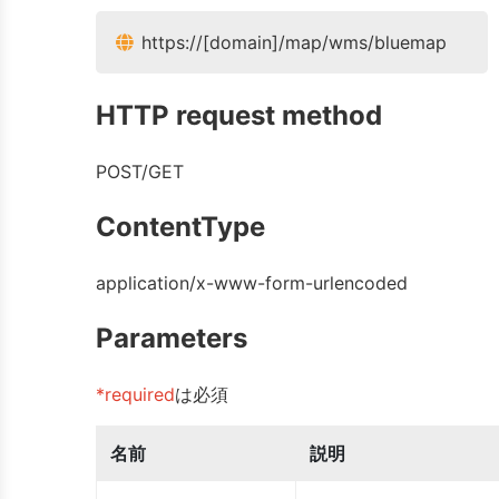
https://[domain]/map/wms/bluemap
HTTP request method
POST/GET
ContentType
application/x-www-form-urlencoded
Parameters
*required
は必須
名前
説明