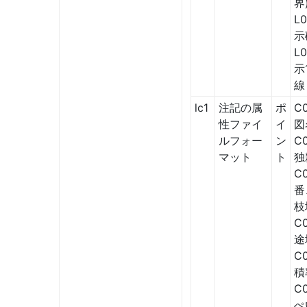
界
L
示
L0
示
線
lc1
注記の属
ポ
C
性ファイ
イ
図
ルフォー
ン
C
マット
ト
独
C
番
枝
C
途
C
積
C
ぺ