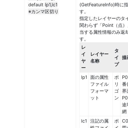
default
lp1,lc1
(GetFeatureInfo)時
※カンマ区切り
す。
指定したレイヤーのタ
関わらず「Point（点
当する属性情報のみ返
す。
レ
タ
イ
レイヤー
イ
描
ヤ
名称
プ
ー
lp1
面の属性
ポ
P0
ファイル
リ
番
フォーマ
ゴ
界
ット
ン
P0
途
網
lc1
注記の属
ポ
C0
性ファイ
イ
図