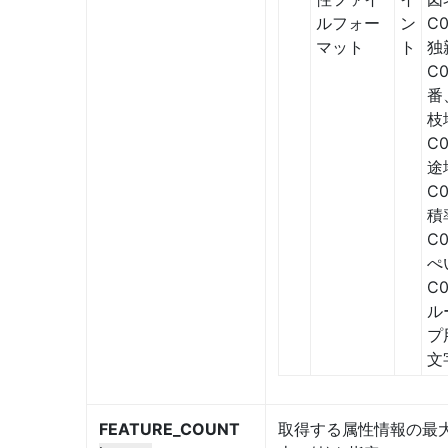
ルフォー
ン
C0
マット
ト
独
C0
番
枝
C0
途
C0
積
C0
ぺ
C0
ル
プ
文
FEATURE_COUNT
取得する属性情報の最大