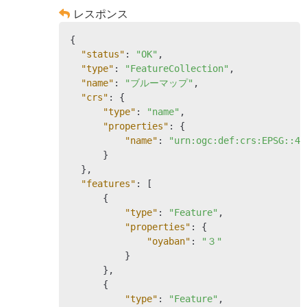
レスポンス
{

"status"
: 
"OK"
,

"type"
: 
"FeatureCollection"
,

"name"
: 
"ブルーマップ"
,

"crs"
: {

"type"
: 
"name"
,

"properties"
: {

"name"
: 
"urn:ogc:def:crs:EPSG::43
      }

  },

"features"
: [

      {

"type"
: 
"Feature"
,

"properties"
: {

"oyaban"
: 
"３"
          }

      },

      {

"type"
: 
"Feature"
,
