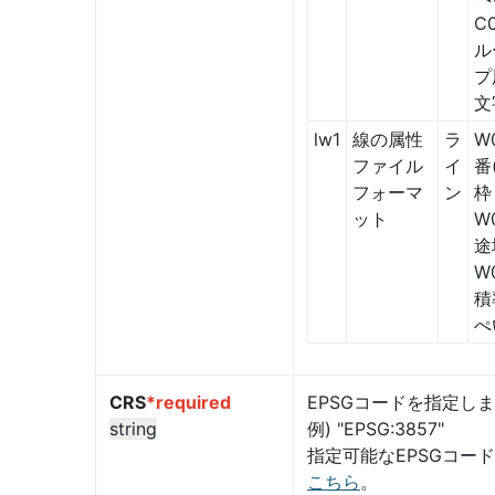
C
ル
プ
文
lw1
線の属性
ラ
W
ファイル
イ
番
フォーマ
ン
枠
ット
W
途
W
積
ぺ
CRS
*required
EPSGコードを指定し
string
例) "EPSG:3857"
指定可能なEPSGコー
こちら
。