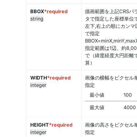
BBOX
*required
描画範囲を上記CRSパ
string
タで指定した座標単位
左下,右上の順にカンマ
で指定
BBOX=minX,minY,max
指定範囲は1辺、約8,00
で（緯度経度大円距離
算）
WIDTH
*required
画像の横幅をピクセル
integer
指定
最小値
100
最大値
4000
HEIGHT
*required
画像の高さをピクセル
integer
指定