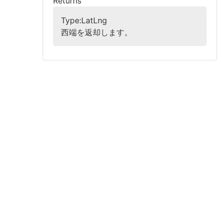
Returns
Type:LatLng
西端を返却します。